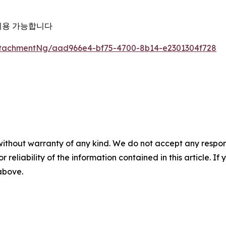
이용 가능합니다
tachmentNg/aad966e4-bf75-4700-8b14-e2301304f728
without warranty of any kind. We do not accept any responsib
r reliability of the information contained in this article. I
 above.