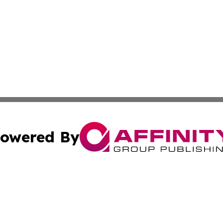
owered By
ubmit Press Release
Terms & Conditions
Copyright/DMCA
nc. dba Affinity Group Publishing & Minnesota Industry N
Cookie Settings / Your Privacy Choices