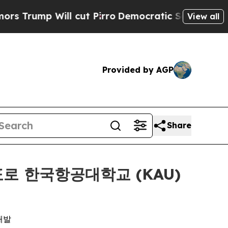
ll cut Pirro
Democratic Socialists of America P
View all
Provided by AGP
Share
목표로 한국항공대학교 (KAU)
개발