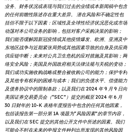
业务、财务状况或表现与我们过去的业绩或本新闻稿中包含
的任何前瞻性陈述存在重大差异。 潜在风险和不确定性包
括但不限于以下因素：区域性及全球性经济状况恶化或市场
动荡对本公司业务的影响，包括对客户采购决策的影响；
我们能否缓解因新冠疫情或其他疫情爆发、欧洲、亚洲及中
东地区战争与近期紧张局势或其他因素导致的自身及供应商
供应链中断；未来对公共卫生危机的应对措施及其影响；网
络安全风险；美国及外国政府相关法律法规与关税的变动；
我们成功实施收购战略或整合被收购公司的能力；保护专利
及其他专有权利的困难与成本；我们的负债水平、偿债能力
及债务协议中的限制条款；以及我们在 2024 年 9 月 9 日向
美国证券交易委员会（“SEC”）提交的截至 2024 年 6 月
30 日财年的 10-K 表格年度报告中包含的任何其他因素，
包括该报告第一部分第 1A 项题为“风险因素”的章节内容，
以及我们在 SEC 提交的其他公开文件中所述的因素。我们
可能会不时在未来的申报文件种列出所发现的其他风险因