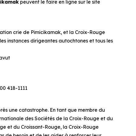
icikamak
peuvent le faire en ligne sur le site
Nation crie de Pimicikamak, et la Croix-Rouge
 les instances dirigeantes autochtones et tous les
navut
00 418-1111
 après une catastrophe. En tant que membre du
rnationale des Sociétés de la Croix-Rouge et du
uge et du Croissant-Rouge, la Croix-Rouge
 de besoin et de les aider à renforcer leur