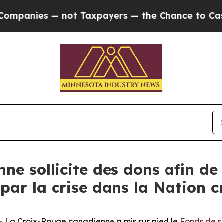
nies — not Taxpayers — the Chance to Cash in on
e sollicite des dons afin de b
par la crise dans la Nation 
La Croix-Rouge canadienne a mis sur pied le
Fonds de s