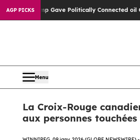
gher, Trump Gave Politically Connected oil Compa
AGP PICKS
Menu
La Croix-Rouge canadienn
aux personnes touchées 
WINNIPEG, 09 janv. 2026 (GLOBE NEWSWIRE) -- 