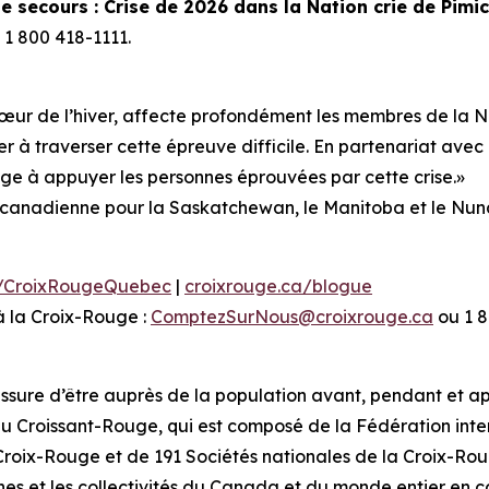
e secours : Crise de 2026 dans la Nation crie de Pim
1 800 418-1111.
 cœur de l’hiver, affecte profondément les membres de la 
er à traverser cette épreuve difficile. En partenariat avec
ge à appuyer les personnes éprouvées par cette crise.»
e canadienne pour la Saskatchewan, le Manitoba et le Nu
/CroixRougeQuebec
|
croixrouge.ca/blogue
à la Croix-Rouge :
ComptezSurNous@croixrouge.ca
ou 1 8
E
s’assure d’être auprès de la population avant, pendant et
u Croissant-Rouge, qui est composé de la Fédération inte
Croix-Rouge et de 191 Sociétés nationales de la Croix-Ro
s et les collectivités du Canada et du monde entier en cas