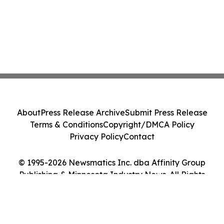
About
Press Release Archive
Submit Press Release
Terms & Conditions
Copyright/DMCA Policy
Privacy Policy
Contact
© 1995-2026 Newsmatics Inc. dba Affinity Group
Publishing & Minnesota Industry News. All Rights
Reserved.
Cookie Settings / Your Privacy Choices