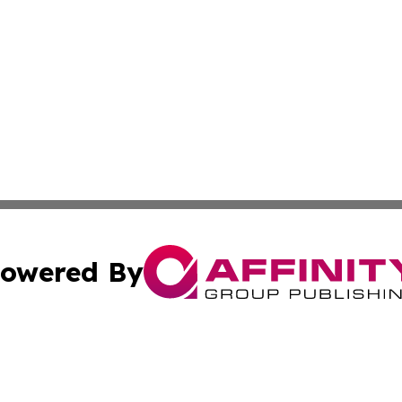
owered By
ubmit Press Release
Terms & Conditions
Copyright/DMCA
nc. dba Affinity Group Publishing & Minnesota Industry N