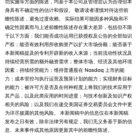
功实施等方面的陈述，均基于本公司及管理层认为合理但本
身具有不确定性的估计和假设。 敬请读者谨慎对待这些前
瞻性陈述，避免过度依赖。 实际结果可能因多种风险和不
确定性因素而与上述前瞻性陈述存在重大差异，包括但不限
于以下方面：我们能否成功运用已获授权及公告的全部知识
产权；能否有效利用所收购资产以扩大市场份额；能否基于
本新闻稿提及的专利开辟新的收入来源；当前流动性状况及
持续经营所需的额外融资需求；整体市场、经济及其他环境
因素；持续经营能力；维持普通股在 Nasdaq 上市的能
力；成本管控与执行运营及预算计划的能力；实现财务目标
的能力；被许可方是否及在何种程度上将我们的技术应用于
其产品，以及此类应用的时间进度；与技术创新及知识产权
相关的风险；以及我们在递交美国证券交易委员会文件中更
为详尽披露的其他风险。 本新闻稿中的信息仅在本新闻稿
发布之日有效，除非法律另有规定，我们无义务基于新的信
息、未来事件或其他原因更新其中的前瞻性陈述。