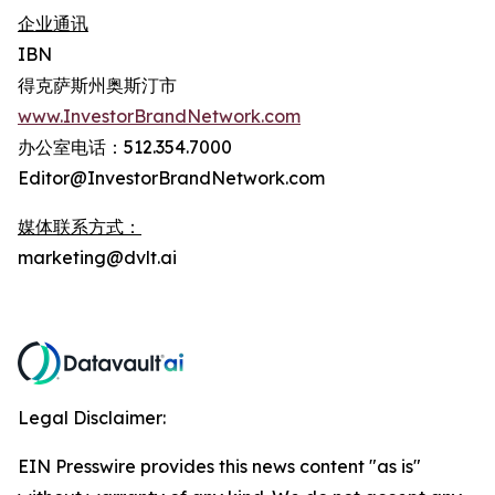
企业通讯
IBN
得克萨斯州奥斯汀市
www.InvestorBrandNetwork.com
办公室电话：512.354.7000
Editor@InvestorBrandNetwork.com
媒体联系方式：
marketing@dvlt.ai
Legal Disclaimer:
EIN Presswire provides this news content "as is"