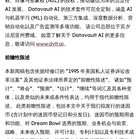
称、肖像与形象权 (NIL) 的授权，推动诚信为本的负责任
AI 发展。 Datavault AI 的技术套件可完全定制，涵盖 AI
与机器学习 (ML) 自动化、第三方集成、深度数据分析、营
销自动化以及广告监测等多项功能。 该公司总部位于宾夕
法尼亚州费城。 如需了解关于 Datavault AI 的更多信
息，敬请访问
www.dvlt.ai
。
前瞻性陈述
本新闻稿包含依据经修订的 “1995 年美国私人证券诉讼改
革法案” 及其他证券法律所界定的“前瞻性陈述”。 诸如“预
计”、“将会”、“预测”、“估计”、“继续”等词汇及其各种变
体，以及类似的未来或条件性表达，均用于指代前瞻性陈
述。 此类前瞻性陈述，包括本文中关于我们拟发行的迷因
币 (含计划中的迷因币登记日和分发日)、迷因币的预期用途
和功能、对 Dream Bowl 选秀的预期、业务机会与前景、
战略、未来收入预期、许可计划、专利计划以及专利技术成