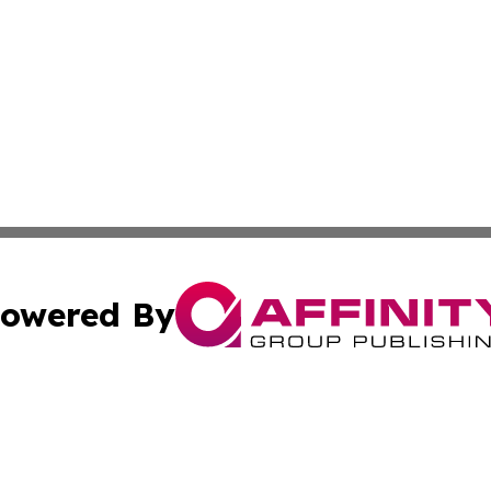
owered By
ubmit Press Release
Terms & Conditions
Copyright/DMCA
nc. dba Affinity Group Publishing & Minnesota Industry N