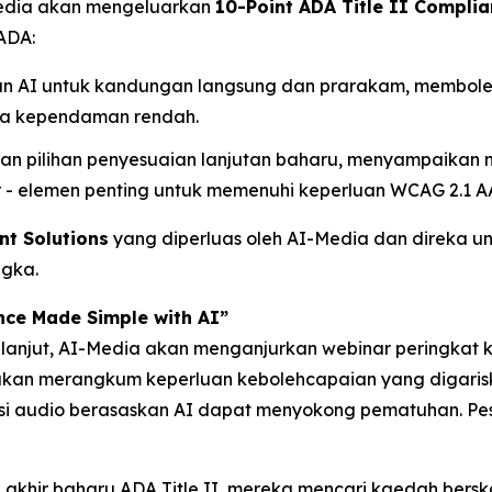
-Media akan mengeluarkan
10-Point ADA Title II Complia
ADA:
akan AI untuk kandungan langsung dan prarakam, membol
rta kependaman rendah.
gan pilihan penyesuaian lanjutan baharu, menyampaikan na
- elemen penting untuk memenuhi keperluan WCAG 2.1 A
t Solutions
yang diperluas oleh AI-Media dan direka un
ngka.
nce Made Simple with AI”
 lanjut, AI-Media akan menganjurkan webinar peringkat
ni akan merangkum keperluan kebolehcapaian yang digar
si audio berasaskan AI dapat menyokong pematuhan. Pes
h akhir baharu ADA Title II, mereka mencari kaedah bers