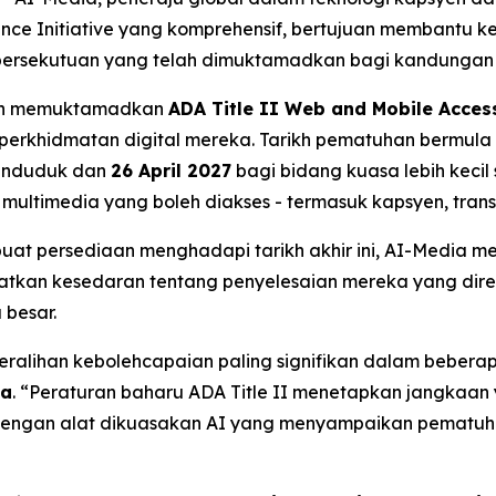
ce Initiative yang komprehensif, bertujuan membantu ke
ersekutuan yang telah dimuktamadkan bagi kandungan d
telah memuktamadkan
ADA Title II Web and Mobile Access
erkhidmatan digital mereka. Tarikh pematuhan bermul
penduduk dan
26 April 2027
bagi bidang kuasa lebih kecil
ultimedia yang boleh diakses - termasuk kapsyen, transkr
 persediaan menghadapi tarikh akhir ini, AI-Media mela
gkatkan kesedaran tentang penyelesaian mereka yang d
 besar.
peralihan kebolehcapaian paling signifikan dalam beber
ia
. “Peraturan baharu ADA Title II menetapkan jangkaan 
dengan alat dikuasakan AI yang menyampaikan pematuh