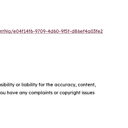
tNg/e04f14f6-9709-4d60-9f5f-d86ef4a03fe2
ility or liability for the accuracy, content,
f you have any complaints or copyright issues