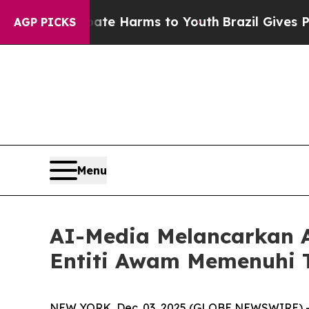
nd to Abate Harms to Youth
Brazil Gives Parents 
AGP PICKS
Menu
AI-Media Melancarkan A
Entiti Awam Memenuhi T
NEW YORK, Dec. 03, 2025 (GLOBE NEWSWIRE) -- A