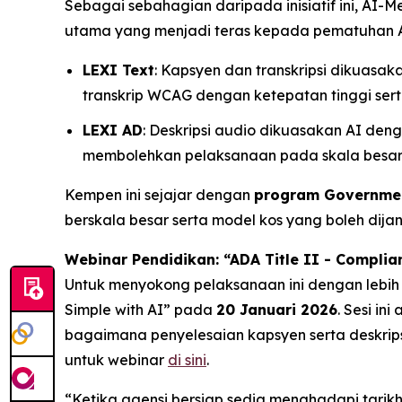
Sebagai sebahagian daripada inisiatif ini, AI
utama yang menjadi teras kepada pematuhan 
LEXI Text
: Kapsyen dan transkripsi dikuas
transkrip WCAG dengan ketepatan tinggi se
LEXI AD
: Deskripsi audio dikuasakan AI den
membolehkan pelaksanaan pada skala besar 
Kempen ini sejajar dengan
program Governmen
berskala besar serta model kos yang boleh dija
Webinar Pendidikan: “ADA Title II - Complia
Untuk menyokong pelaksanaan ini dengan lebih
Simple with AI”
pada
20 Januari 2026
. Sesi i
bagaimana penyelesaian kapsyen serta deskrip
untuk webinar
di sini
.
“Ketika agensi bersiap sedia menghadapi tarik