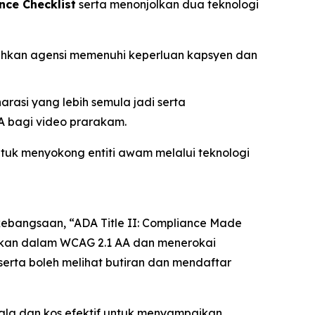
nce Checklist
serta menonjolkan dua teknologi
ehkan agensi memenuhi keperluan kapsyen dan
rasi yang lebih semula jadi serta
A bagi video prarakam.
tuk menyokong entiti awam melalui teknologi
 kebangsaan,
“ADA Title II: Compliance Made
iskan dalam WCAG 2.1 AA dan menerokai
erta boleh melihat butiran dan mendaftar
kala dan kos efektif untuk menyampaikan