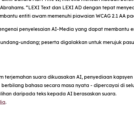
a Abrahams. “LEXI Text dan LEXI AD dengan tepat menye
embantu entiti awam memenuhi piawaian WCAG 2.1 AA pad
 mengenai penyelesaian AI-Media yang dapat membantu en
t undang-undang; peserta digalakkan untuk merujuk pa
am terjemahan suara dikuasakan AI, penyediaan kapsyen 
erbilang bahasa secara masa nyata - dipercayai di selu
ihan daripada teks kepada AI berasaskan suara.
ia
.