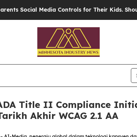
Social Media Controls for Their Kids. Should the 
DA Title II Compliance Init
arikh Akhir WCAG 2.1 AA
I-Media, peneraju global dalam teknologi kapsyen dan d