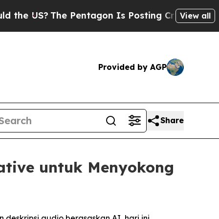
US?
The Pentagon Is Posting Cryptic Biblical Me
View all
Provided by AGP
Share
iative untuk Menyokong
eskripsi audio berasaskan AI, hari ini