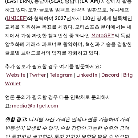
(EASTERN), 동남아(SEA), 중남미(LATAM) 시장에서 활동
하고 있다. 또한 글로벌 임팩트 전략의 일환으로, 유니세프
(
UNICEF
)와 협력하여 2027년까지 110만 명에게 블록체인
교육을 지원하는 목표를 세웠다. 모터스포츠 분야에서는 세
계에서 가장 짜릿한 챔피언십 중 하나인
MotoGP™
의 독점
암호화폐 거래소 파트너로 활약하며, 혁신과 기술을 결합한
글로벌 브랜드로서의 입지를 강화하고 있다.
추가 정보가 필요할 경우 여기를 방문하세요:
Website
|
Twitter
|
Telegram
|
LinkedIn
|
Discord
|
Bitget
Wallet
언론 문의가 필요할 경우 다음 연락처로 문의하세
요:
media@bitget.com
위험
경고
:
디지털
자산
가격은
언제나
변동
가능하며
가격
변동성이
발생할
수
있다
.
손실
감당이
가능한
수준의
금액
만
투자하길
권고한다
.
투자
가치가
영향을
받을
수
있으며