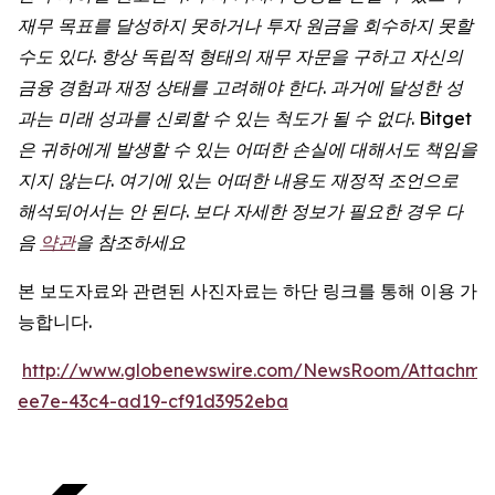
재무
목표를
달성하지
못하거나
투자
원금을
회수하지
못할
수도
있다
.
항상
독립적
형태의
재무
자문을
구하고
자신의
금융
경험과
재정
상태를
고려해야
한다
.
과거에
달성한
성
과는
미래
성과를
신뢰할
수
있는
척도가
될
수
없다
. Bitget
은
귀하에게
발생할
수
있는
어떠한
손실에
대해서도
책임을
지지
않는다
.
여기에
있는
어떠한
내용도
재정적
조언으로
해석되어서는
안
된다
.
보다
자세한
정보가
필요한
경우
다
음
약관
을
참조하세요
본 보도자료와 관련된 사진자료는 하단 링크를 통해 이용 가
능합니다.
http://www.globenewswire.com/NewsRoom/Attachme
ee7e-43c4-ad19-cf91d3952eba