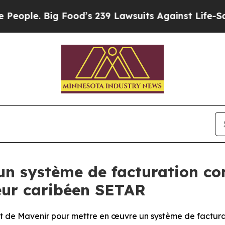
. Big Food’s 239 Lawsuits Against Life-Saving Pol
un système de facturation co
teur caribéen SETAR
t de Mavenir pour mettre en œuvre un système de facturatio