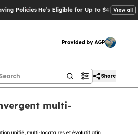
icies
He’s Eligible for Up to $480,000 After Bei
View all
Provided by AGP
Share
nvergent multi-
n unifié, multi-locataires et évolutif afin