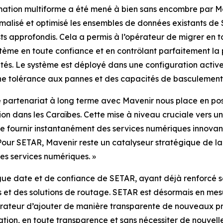
ation multiforme a été mené à bien sans encombre par 
malisé et optimisé les ensembles de données existants de SE
ests approfondis. Cela a permis à l’opérateur de migrer en
tème en toute confiance et en contrôlant parfaitement la 
ivités. Le système est déployé dans une configuration act
une tolérance aux pannes et des capacités de basculement
partenariat à long terme avec Mavenir nous place en positi
on dans les Caraïbes. Cette mise à niveau cruciale vers u
fournir instantanément des services numériques innovants
our SETAR, Mavenir reste un catalyseur stratégique de la
es services numériques. »
gue date et de confiance de SETAR, ayant déjà renforcé s
et des solutions de routage. SETAR est désormais en mesu
pérateur d’ajouter de manière transparente de nouveaux p
tion, en toute transparence et sans nécessiter de nouvell