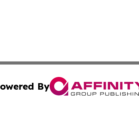
owered By
ubmit Press Release
Terms & Conditions
Copyright/DMCA
nc. dba Affinity Group Publishing & Minnesota Industry N
Cookie Settings / Your Privacy Choices