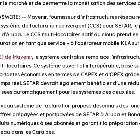
sur le marché et de permettre la monétisation des services 
E) -- Mavenir, fournisseur d’infrastructures réseau nati
n système de facturation convergent (CCS) pour SETAR, le p
 d’Aruba. Le CCS multi-locataires natif du cloud prend en
ration en tant que service » à l’opérateur mobile KLA sur l
E) de Mavenir
, le système centralisé remplace l’infrastruct
ti-locataires. Ce système ouvert et interopérable, basé s
ortantes économies en termes de CAPEX et d’OPEX grâce à l
temps réel. SETAR devrait également bénéficier d’une réduct
nisées automatiquement pour les systèmes des deux îles.
veau système de facturation propose désormais des fonctio
’offres prépayées et postpayées de SETAR à Aruba et Bona
oduits numériques à ses abonnés et garantit la préparation
seau dans les Caraïbes.