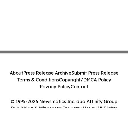
About
Press Release Archive
Submit Press Release
Terms & Conditions
Copyright/DMCA Policy
Privacy Policy
Contact
© 1995-2026 Newsmatics Inc. dba Affinity Group
Publishing & Minnesota Industry News. All Rights
Reserved.
Cookie Settings / Your Privacy Choices