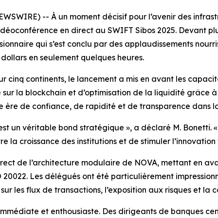
WIRE) -- À un moment décisif pour l’avenir des infrastru
idéoconférence en direct au SWIFT Sibos 2025. Devant plus
ionnaire qui s’est conclu par des applaudissements nourr
dollars en seulement quelques heures.
s sur cinq continents, le lancement a mis en avant les capa
ur la blockchain et d’optimisation de la liquidité grâce à l’
e ère de confiance, de rapidité et de transparence dans l
st un véritable bond stratégique », a déclaré M. Bonetti
 la croissance des institutions et de stimuler l’innovation 
irect de l’architecture modulaire de NOVA, mettant en ava
O 20022. Les délégués ont été particulièrement impression
sur les flux de transactions, l’exposition aux risques et la
mmédiate et enthousiaste. Des dirigeants de banques centr