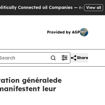
lly Connected oil Companies — not Taxpayers — t
View all
Provided by AGP
Share
vation généralede
manifestent leur