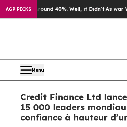
oor Around 40%. Well, it Didn’t
As war With Ir
AGP PICKS
Menu
Credit Finance Ltd lanc
15 000 leaders mondiaux 
confiance à hauteur d’un