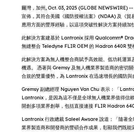
爾灣，加州, Oct. 03, 2025 (GLOBE NEWSWI
宣佈，其符合美國《國防授權法案》(NDAA) 及《貿易協定
應用方面的豐厚經驗，以這項突破性解決方案持續加
此解決方案建基於 Lantronix 採用 Qualcomm® Dr
無縫整合 Teledyne FLIR OEM 的 Hadro
此解決方案為無人機整合商賦予高效能、低功耗運算及即時 
機遇。 憑著與 Gremsy 及無人機業界製造商的密切
合規的雙重優勢，為 Lantronix 在迅速增長的
Gremsy 副總經理 Nguyen Van Chu 表示
Lantronix，是因為這不僅是全球無人機業界值得信賴的品
開創多項業界創舉，包括直接連接 FLIR Hadron 6
Lantronix 行政總裁 Saleel Awsare 說
業界製造商和開發商的豐碩合作成果，彰顯我們既能滿足