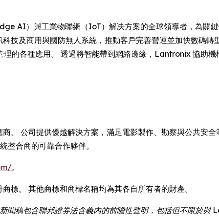
 是邊緣人工智能（Edge AI）與工業物聯網（IoT）解决方案的全球領
企業資訊科技及商用與國防無人系統，推動客戶完善營運並加快數碼
各種應用。 透過將智能帶到網絡邊緣，Lantronix 協助機
供應商。 公司提供優越解決方案，滿足電影製作、勘察與公共安全等
系統整合商的可靠合作夥伴。
om/
。
tronix 是註冊商標。 其他商標和商標名稱均為其各自所有者的財產。
新聞稿包含聯邦證券法含義內的前瞻性聲明，包括但不限於與 Lan