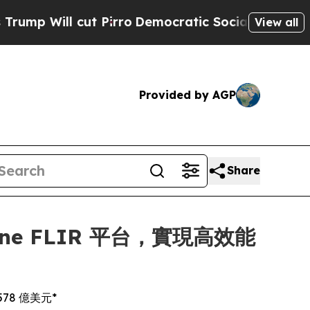
ut Pirro
Democratic Socialists of America Propo
View all
Provided by AGP
Share
dyne FLIR 平台，實現高效能
78 億美元*