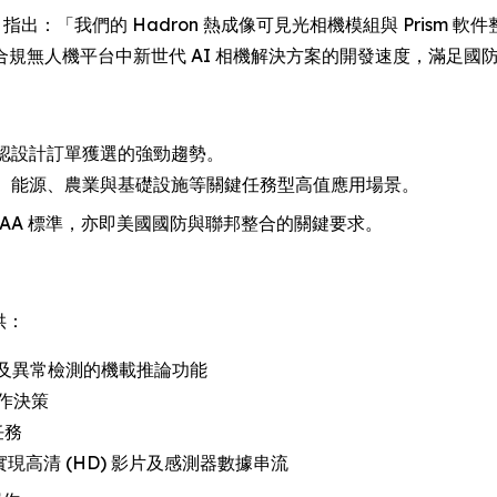
alters 指出：「我們的 Hadron 熱成像可見光相機模組與 Prism
 安全合規無人機平台中新世代 AI 相機解決方案的開發速度，滿足
並確認設計訂單獲選的強勁趨勢。
入政府、能源、農業與基礎設施等關鍵任務型高值應用場景。
AA/TAA 標準，亦即美國國防與聯邦整合的關鍵要求。
提供：
 及異常檢測的機載推論功能
作決策
任務
面，實現高清 (HD) 影片及感測器數據串流