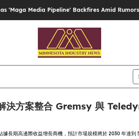
a Pipeline' Backfires Amid Rumors Trump Will c
人機解決方案整合 Gremsy 與 Tele
場佔據長期高邊際收益增長商機，預計市場規模將於 2030 年達到 5