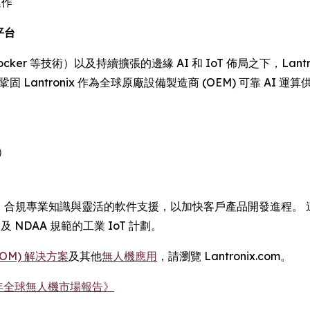
運作
平台
cker 等技術）以及持續擴張的邊緣 AI 和 IoT 佈局之下，La
鞏固 Lantronix 作為全球原廠設備製造商 (OEM) 可靠 
）
技術、合規專業知識與靈活的軟件支援，以加快客戶產品開發進程。 這
及 NDAA 規範的工業 IoT 計劃。
SOM) 解决方案
及其他
無人機應用
，請瀏覽 Lantronix.com。
30 年全球無人機市場報告》