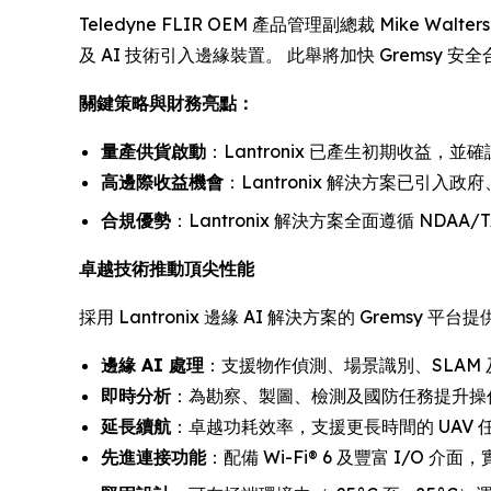
Teledyne FLIR OEM 產品管理副總裁 Mike W
及 AI 技術引入邊緣裝置。 此舉將加快 Gremsy
關鍵策略與財務亮點：
量產供貨啟動
：Lantronix 已產生初期收益，
高邊際收益機會
：Lantronix 解決方案已引
合規優勢
：Lantronix 解決方案全面遵循 ND
卓越技術推動頂尖性能
採用 Lantronix 邊緣 AI 解決方案的 Gremsy 平台
邊緣 AI 處理
：支援物作偵測、場景識別、SLAM
即時分析
：為勘察、製圖、檢測及國防任務提升操
延長續航
：卓越功耗效率，支援更長時間的 UAV 
先進連接功能
：配備 Wi-Fi® 6 及豐富 I/O 介