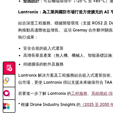
堅固設計
：可在極端環境中（-25°C 至 +85°C）
Lantronix：為工業與國防市場打造方便擴充的 AI 
結合深度工程服務、穩健開發環境（支援 ROS2 及 Do
夠推動高邊際收益增長。 這項 Gremsy 合作夥伴關係
執行成果：
安全合規的嵌入式運算
高增長垂直產業（無人機、機械人、智能基礎設施
持續擴張的軟件及服務
Lantronix 解决方案及工程服務結合嵌入式運算
佔市場，更使 Lantronix 得以支援未來確保符合 TAA 
若要進一步了解 Lantronix 的
工程服務
、
系統模組 (
* 根據 Drone Industry Insights 的
《2025 至 20