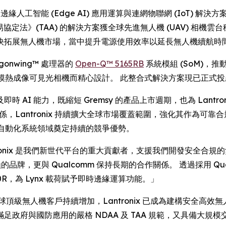
RE) -- 邊緣人工智能 (Edge AI) 應用運算與連網物聯網 (IoT) 
法》(TAA) 的解決方案獲全球先進無人機 (UAV) 相機雲台穩定器製
快拓展無人機市場，當中提升電源使用效率以延長無人機續航時
agonwing™ 處理器的
Open-Q™ 5165RB
系統模組 (SoM)，推動
n 640R 雙模熱成像可見光相機而精心設計。 此整合式解決方案現已正式投
AI 能力，既縮短 Gremsy 的產品上市週期，也為 Lant
關係，Lantronix 持續擴大全球市場覆蓋範圍，強化其作為可
國防與自動化系統領域奠定持續的競爭優勢。
：「Lantronix 是我們新世代平台的重大貢獻者，支援我們開發安
牌，更與 Qualcomm 保持長期的合作關係。 透過採用 Qualcom
40R，為 Lynx 載荷賦予即時邊緣運算功能。」
道：「隨著全球頂級無人機客戶持續增加，Lantronix 已成為建構安全高
政府與國防應用的嚴格 NDAA 及 TAA 規範，又具備大規模