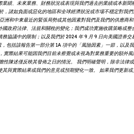
際業績、未來業務、財務狀況或表現與我們過去的業績或本新聞
限於，諸如負面或惡化的地區和全球經濟狀況或市場不穩定對我們
和歐洲、亞洲和中東最近的緊張局勢或其他因素對我們及我們的供應
外國政府法律、法規和關稅的變化；我們成功實施收購策略或整
的限制；以及我們於 2024 年 9 月 9 日向美國證券交易委員會
素，包括該報告第一部分第 1A 項中的「風險因素」一節，以及我
外，實際結果可能因我們目前未察覺或未視為對業務重要的額外風
述僅反映其發佈之日的情況。 我們明確聲明，除非法律或 Nasdaq
使其與實際結果或我們的意見或預期變化一致。 如果我們更新或