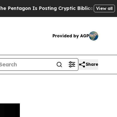
gon Is Posting Cryptic Biblical Messages on Soc
View all
Provided by AGP
Share