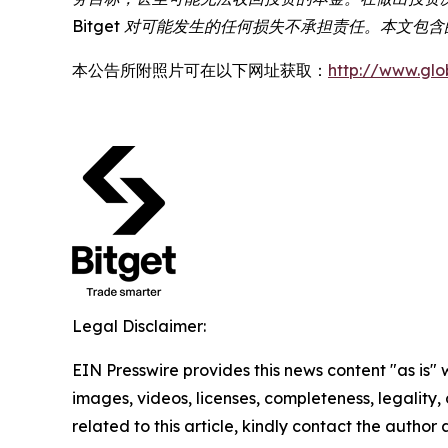
Bitget 对可能发生的任何损失不承担责任。本文
本公告所附照片可在以下网址获取：
http://www.gl
Legal Disclaimer:
EIN Presswire provides this news content "as is" 
images, videos, licenses, completeness, legality, o
related to this article, kindly contact the author