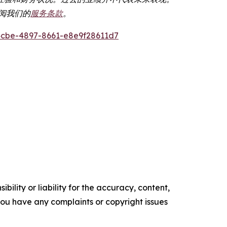
参阅我们的
服务条款
。
cbe-4897-8661-e8e9f28611d7
ility or liability for the accuracy, content,
f you have any complaints or copyright issues