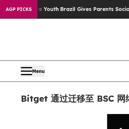
arms to Youth
Brazil Gives Parents Social Media C
AGP PICKS
Menu
Bitget 通过迁移至 BS