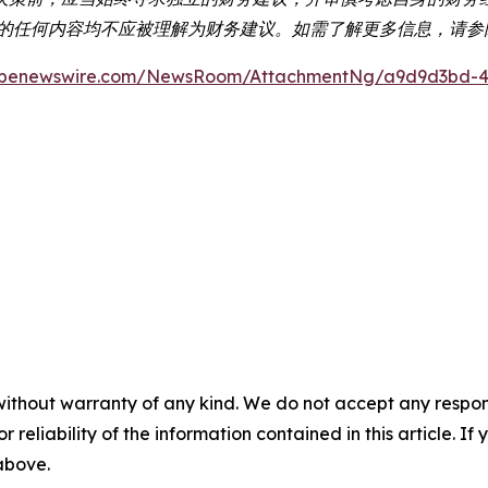
包含的任何内容均不应被理解为财务建议。如需了解更多信息，请
obenewswire.com/NewsRoom/AttachmentNg/a9d9d3bd-4
without warranty of any kind. We do not accept any responsib
r reliability of the information contained in this article. I
 above.