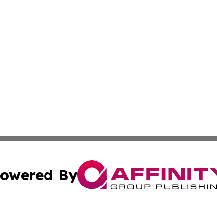
owered By
ubmit Press Release
Terms & Conditions
Copyright/DMCA